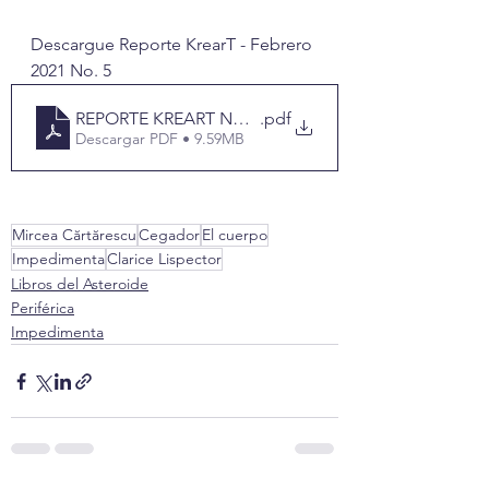
Descargue Reporte KrearT - Febrero 
2021 No. 5
REPORTE KREART NO. 5
.pdf
Descargar PDF • 9.59MB
Mircea Cărtărescu
Cegador
El cuerpo
Impedimenta
Clarice Lispector
Libros del Asteroide
Periférica
Impedimenta