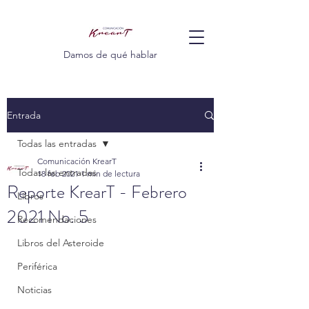
Damos de qué hablar
Entrada
Todas las entradas
Comunicación KrearT
Todas las entradas
18 feb 2021
1 min de lectura
Reporte KrearT - Febrero
Libros
2021 No. 5
Recomendaciones
Libros del Asteroide
Periférica
Noticias