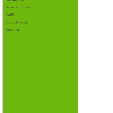
Alianza Editorial
AdN
Impedimenta
Nórdica