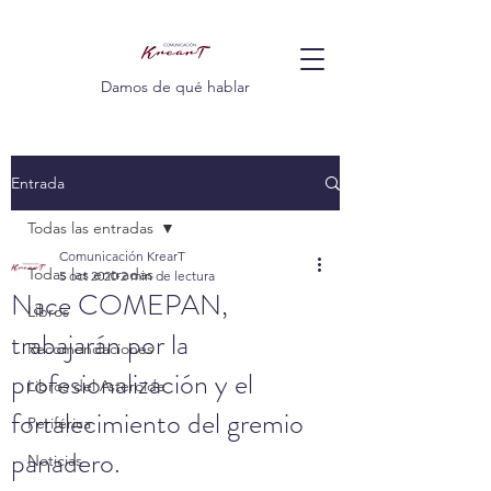
Damos de qué hablar
Entrada
Todas las entradas
Comunicación KrearT
Todas las entradas
5 oct 2020
2 min de lectura
Nace COMEPAN,
Libros
trabajarán por la
Recomendaciones
profesionalización y el
Libros del Asteroide
fortalecimiento del gremio
Periférica
panadero.
Noticias