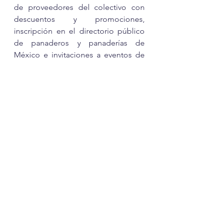
de proveedores del colectivo con 
descuentos y promociones, 
inscripción en el directorio público 
de panaderos y panaderías de 
México e invitaciones a eventos de 
la industria, entre otros. 
panaderos
panadería
COMEPAN
chefs
Irving Quiroz
Carlos Ramírez Roure
Kenny Kuri
Paulina Herrera
colectivo de panaderos
COMEPAN
Comentarios